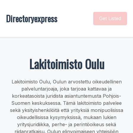
Directoryexpress
Get Listed
Lakitoimisto Oulu
Lakitoimisto Oulu, Oulun arvostettu oikeudellinen
palveluntarjoaja, joka tarjoaa kattavaa ja
korkeatasoista juridista asiantuntemusta Pohjois-
Suomen keskuksessa. Tämä lakitoimisto palvelee
sekä yksityishenkilöitä että yrityksiä monipuolisissa
oikeudellisissa kysymyksissä, mukaan lukien
yritysjuridiikka, perhe- ja perintöoikeus sekä
riidanratkaisu. Oulun elinvoimaiseen yhteisöön