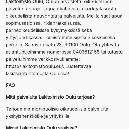
Lakitoimisto Oulu
, Oulun arvostettu oikeudellinen
palveluntarjoaja, tarjoaa kattavaa ja korkeatasoista
oikeudellista neuvontaa ja palveluita. Meiltä saat apua
sopimusasioissa, riidanratkaisussa,
perheoikeudellisissa kysymyksissä sekä
yritysjuridiikassa. Toimistomme sijaitsee keskeisellä
paikalla: Saaristonkatu 23, 90100 Oulu. Ota yhteyttä
asiantuntijoihimme numerossa 0403612168 tai tutustu
palveluihimme verkkosivuillamme:
https://lakitoimistooulu.eu/. Luotettavaa
lakiasiantuntemusta Oulussa!
FAQ
Mitä palveluita Lakitoimisto Oulu tarjoaa?
Tarjoamme monipuolisia oikeudellisia palveluita
yksityishenkilöille ja yrityksille.
Missä Lakitoimisto Oulu sijaitsee?